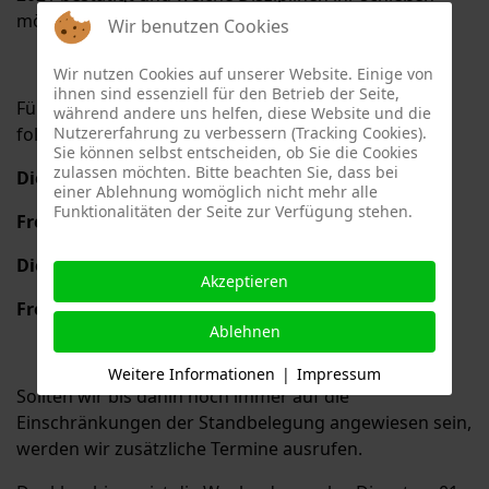
möchtet.
Wir benutzen Cookies
Wir nutzen Cookies auf unserer Website. Einige von
ihnen sind essenziell für den Betrieb der Seite,
Für die
Vereinsmeisterschaften 2021
sind zunächst
während andere uns helfen, diese Website und die
Nutzererfahrung zu verbessern (Tracking Cookies).
folgende Tage vorgesehen:
Sie können selbst entscheiden, ob Sie die Cookies
zulassen möchten. Bitte beachten Sie, dass bei
Dienstag, 08. September 2020
einer Ablehnung womöglich nicht mehr alle
Funktionalitäten der Seite zur Verfügung stehen.
Freitag, 11. September 2020
Dienstag, 15 September 2020
Akzeptieren
Freitag, 18. September 2020
Ablehnen
Weitere Informationen
|
Impressum
Sollten wir bis dahin noch immer auf die
Einschränkungen der Standbelegung angewiesen sein,
werden wir zusätzliche Termine ausrufen.